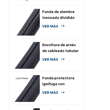
Funda de alambre
trenzado dividido
autoenvolvente
VER MÁS
para automoción
Envoltura de arnés
de cableado tubular
dividida tejida
VER MÁS
Funda protectora
ignífuga con
clasificación UL94
VER MÁS
V0