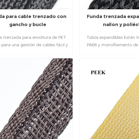
protección contra el polvo y
la abrasión.
a para cable trenzado con
Funda trenzada expa
gancho y bucle
nailon y poliés
a trenzada para envoltura de PET
Tubos expandibles Están 
 para una gestión de cables fácil y
PA66 y monofilamento de p
da, se utiliza ampliamente para la
pueden Ofrece más del 90%
stión de cables A/V y cables de
a los cables, fácilmente do
tación en sistemas de cine en casa,
utiliza para cableado au
rte de TV por computadora, etc.
ferroviario, tiene una estruc
reforzada.