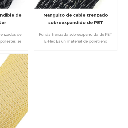
 resistencia a
ndible de
Manguito de cable trenzado
ter
sobreexpandido de PET
trenzados de
Funda trenzada sobreexpandida de PET
oliéster, se
E-Flex Es un material de polietileno
 de cobertura
económico que se expande hasta un
blable. . Se
400%, lo que permite su instalación en
tomotriz y
grandes aplicaciones automotrices y
tura liviana y
marinas. Su diseño abierto permite que la
cubierta del arnés subyacente se vea,
creando un conjunto único y atractivo.