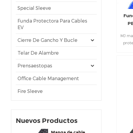
Special Sleeve
Fun
Funda Protectora Para Cables
PE
EV
MJ ma
Cierre De Gancho Y Bucle
prote
ab
Telar De Alambre
ca
Prensaestopas
Office Cable Management
Fire Sleeve
Nuevos Productos
Manga de cable