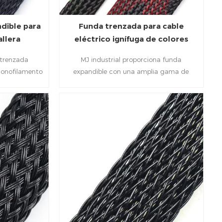
dible para
Funda trenzada para cable
llera
eléctrico ignífuga de colores
mixtos
trenzada
MJ industrial proporciona funda
monofilamento
expandible con una amplia gama de
 de cremallera
colores en la industria, el hogar y la
a solución
oficina, que brinda protección mecánica
 cables con
y resistencia a la abrasión para diversos
cables con
arneses de cableado, mangueras, tubos,
la agrupación
etc.
rofit sin
r. Esta funda
remium ofrece
y capacidad de
 agrupar una
egulares, a la
a máxima