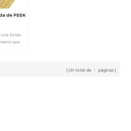
ada de PEEK
 Una funda
miento que
uperior a
 productos
ricada con
), esta funda
Un total de
1
páginas
ara proteger
eras de la
 daños físicos.