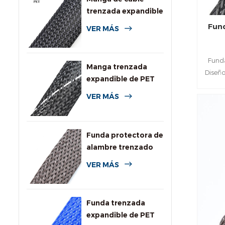
trenzada expandible
de PET de uso
Fund
VER MÁS
general
Fund
Manga trenzada
Diseño
expandible de PET
rápi
de alta resistencia a
VER MÁS
ge
la llama
alimen
sopo
Funda protectora de
alambre trenzado
expandible
VER MÁS
resistente a
roedores
Funda trenzada
expandible de PET