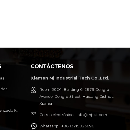
S
CONTÁCTENOS
Xiamen Mj Industrial Tech Co.,Ltd.
tas
ndas
Room 502-1, Building 6, 2879 Dongfu
Avenue, Dongfu Street, Haicang District,
Xiamen
Poliéster Monofilamento Cable Trenzado Fundas
Correo electrónico :
Info@mj-ist.com
Whatsapp :
+86 13215023696