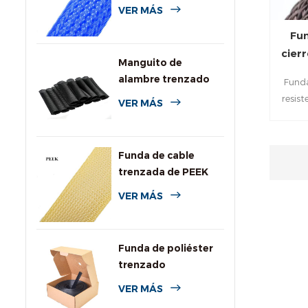
de colores para
VER MÁS
cables
Fun
cier
Manguito de
alambre trenzado
Funda
expansible de PPS
resist
VER MÁS
para alta
daños 
temperatura
expue
infinit
Funda de cable
trenzada de PEEK
VER MÁS
Funda de poliéster
trenzado
personalizada con
VER MÁS
caja dispensadora