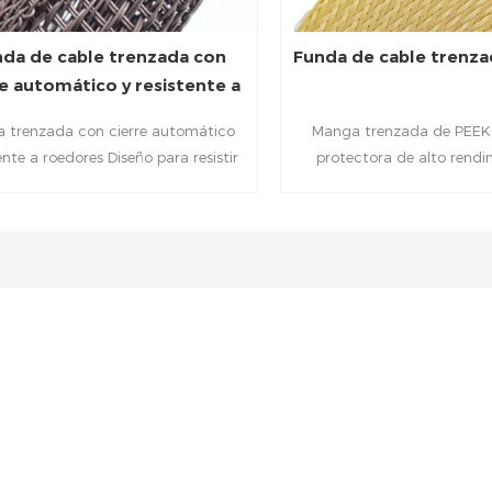
da de cable trenzada con
Funda de cable trenz
re automático y resistente a
roedores
 trenzada con cierre automático
Manga trenzada de PEEK
ente a roedores Diseño para resistir
protectora de alto rendi
en cables desprotegidos que están
ofrece una resistencia s
stos a roedores que tienen tiempo
temperaturas extremas y
o para encontrar y destruir sistemas
químicos agresivos. Fab
de cableado y mangueras.
poliéter éter cetona (PEEK
trenzada está diseñada p
cables, alambres y mangu
abrasión, la fricción y otros