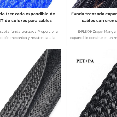
da trenzada expandible de
Funda trenzada expan
T de colores para cables
cables con crema
scota funda trenzada Proporciona
E-FLEX® Zipper Manga 
cción mecánica y resistencia a la
expandible consiste en un 
rasión para diversos arneses de
de PET duradero y un cierre
bleado, mangueras, tubos, etc.
resistente y seguro. Es l
definitiva de funda para
cremallera y gestión de 
cremallera, diseñada para 
rápida de cables en ret
desconectar ningún conecto
de cables con cremallera p
una excelente flexibilidad 
expansión, lo que facilita
gran cantidad de cables irr
vez que proporciona l