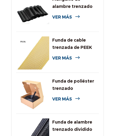
alambre trenzado
expansible de PPS
VER MÁS
para alta
temperatura
Funda de cable
trenzada de PEEK
VER MÁS
Funda de poliéster
trenzado
personalizada con
VER MÁS
caja dispensadora
Funda de alambre
trenzado dividido