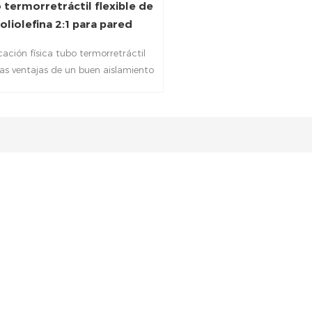
 termorretráctil flexible de
oliolefina 2:1 para pared
ación física tubo termorretráctil
las ventajas de un buen aislamiento
rico, buen sellado, resistencia a la
corrosión y resistencia a altas
turas. Se utiliza principalmente en
ón de cables, prevención de óxido y
ción contra la corrosión de juntas
e soldadura, procesamiento de
ción y aislamiento de extremos de
s, mazos de cables y componentes
electrónicos.