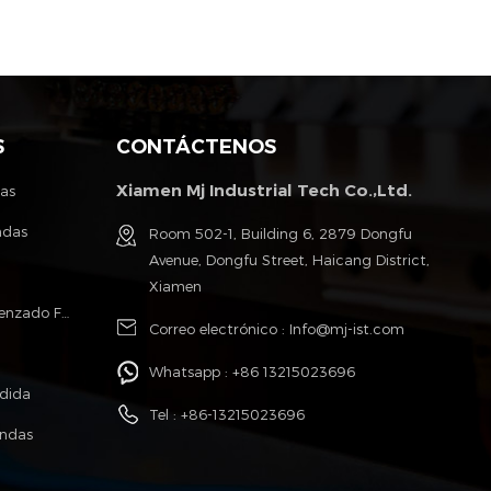
S
CONTÁCTENOS
Xiamen Mj Industrial Tech Co.,Ltd.
tas
ndas
Room 502-1, Building 6, 2879 Dongfu
Avenue, Dongfu Street, Haicang District,
Xiamen
Poliéster Monofilamento Cable Trenzado Fundas
Correo electrónico :
Info@mj-ist.com
Whatsapp :
+86 13215023696
idida
Tel :
+86-13215023696
undas