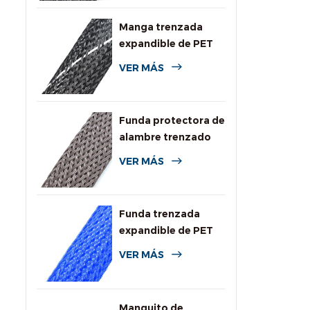
Manga trenzada
expandible de PET
de alta resistencia a
VER MÁS
la llama
Funda protectora de
alambre trenzado
expandible
VER MÁS
resistente a
roedores
Funda trenzada
expandible de PET
de colores para
VER MÁS
cables
Manguito de