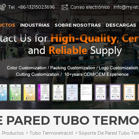
Tel :
+86-13215023696
Correo electrónico :
Info@mj-is
UCTOS
INDUSTRIAS
SOBRE NOSOTRAS
DESCARGAS
E PARED TUBO TERMO
Productos
Tubo Termoretráctil
Soporte De Pared Tubo Term