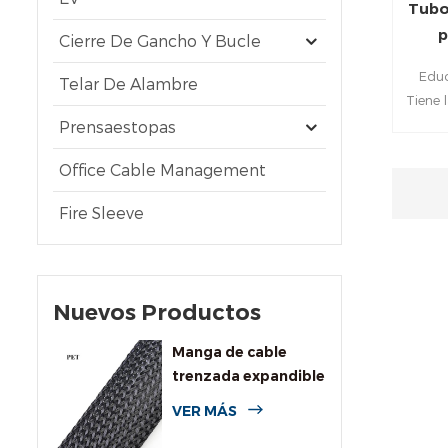
Tubo
p
Cierre De Gancho Y Bucle
Educ
Telar De Alambre
Tiene 
eléct
Prensaestopas
Office Cable Management
tempera
Conexi
Fire Sleeve
protec
d
protec
cable
Nuevos Productos
Manga de cable
trenzada expandible
de PET de uso
VER MÁS
general