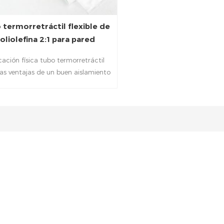
 termorretráctil flexible de
oliolefina 2:1 para pared
ación física tubo termorretráctil
las ventajas de un buen aislamiento
rico, buen sellado, resistencia a la
corrosión y resistencia a altas
turas. Se utiliza principalmente en
ón de cables, prevención de óxido y
ción contra la corrosión de juntas
e soldadura, procesamiento de
ción y aislamiento de extremos de
s, mazos de cables y componentes
electrónicos.