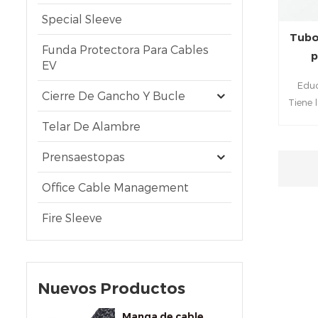
Special Sleeve
Tubo
Funda Protectora Para Cables
p
EV
Educ
Cierre De Gancho Y Bucle
Tiene 
eléct
Telar De Alambre
tempera
Prensaestopas
Conexi
Office Cable Management
protec
d
Fire Sleeve
protec
cable
Nuevos Productos
Manga de cable