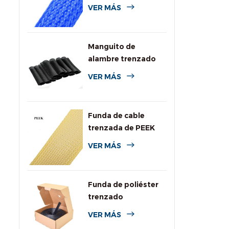
de colores para
VER MÁS
cables
Manguito de
alambre trenzado
expansible de PPS
VER MÁS
para alta
temperatura
Funda de cable
trenzada de PEEK
VER MÁS
Funda de poliéster
trenzado
personalizada con
VER MÁS
caja dispensadora