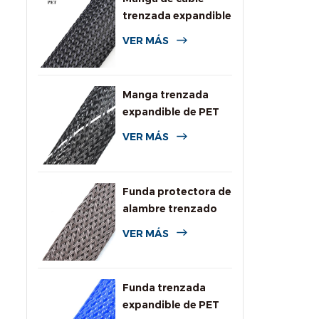
trenzada expandible
de PET de uso
VER MÁS
general
Manga trenzada
expandible de PET
de alta resistencia a
VER MÁS
la llama
Funda protectora de
alambre trenzado
expandible
VER MÁS
resistente a
roedores
Funda trenzada
expandible de PET