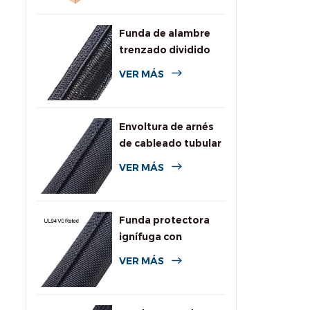
Funda de alambre
trenzado dividido
autoenvolvente
VER MÁS
para automoción
Envoltura de arnés
de cableado tubular
dividida tejida
VER MÁS
Funda protectora
ignífuga con
clasificación UL94
VER MÁS
V0