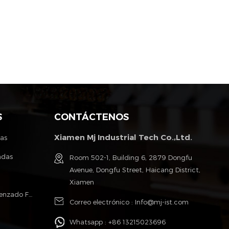
S
CONTÁCTENOS
Xiamen Mj Industrial Tech Co.,Ltd.
tas
ndas
Room 502-1, Building 6, 2879 Dongfu
Avenue, Dongfu Street, Haicang District,
Xiamen
Poliéster Monofilamento Cable Trenzado Fundas
Correo electrónico :
Info@mj-ist.com
Whatsapp :
+86 13215023696