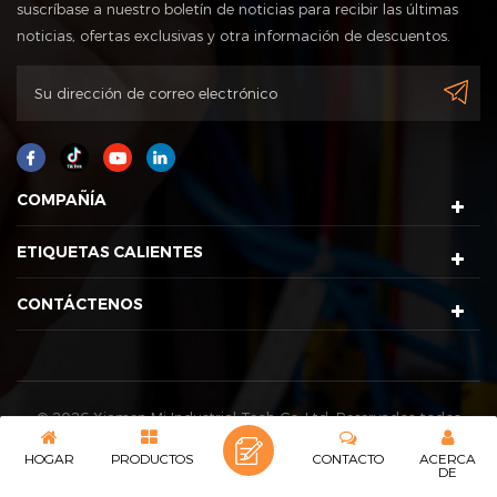
suscríbase a nuestro boletín de noticias para recibir las últimas
noticias, ofertas exclusivas y otra información de descuentos.
COMPAÑÍA
ETIQUETAS CALIENTES
CONTÁCTENOS
© 2026 Xiamen Mj Industrial Tech Co.,Ltd. Reservados todos
los derechos. |
Mapa del sitio
|
XML
HOGAR
PRODUCTOS
CONTACTO
ACERCA
IPv6 Network compatible con
DE