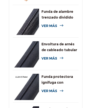
Funda de alambre
trenzado dividido
autoenvolvente
VER MÁS
para automoción
Envoltura de arnés
de cableado tubular
dividida tejida
VER MÁS
Funda protectora
ignífuga con
clasificación UL94
VER MÁS
V0