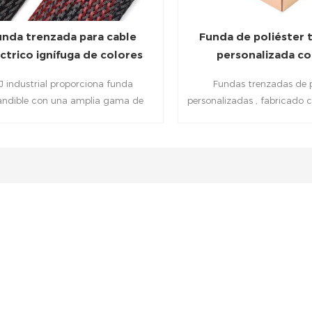
unda trenzada para cable
Funda de poliéster
ctrico ignífuga de colores
personalizada co
mixtos
dispensador
J industrial proporciona funda
Fundas trenzadas de p
andible con una amplia gama de
personalizadas , fabricado 
ores en la industria, el hogar y la
de alta calidad poliéster 
a, que brinda protección mecánica
excelente resistencia a la 
istencia a la abrasión para diversos
calor mientras fácilment
es de cableado, mangueras, tubos,
para adaptarse a varios d
etc.
cable. . Suministrado e
dispensadora práctica par
instalación rápidos — ideal
de arneses de cables y per
OEM .