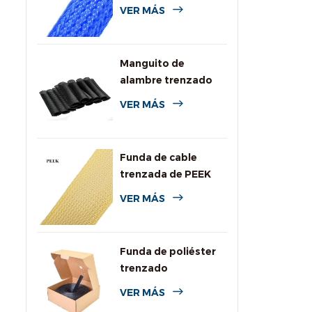
de colores para
VER MÁS
cables
Manguito de
alambre trenzado
expansible de PPS
VER MÁS
para alta
temperatura
Funda de cable
trenzada de PEEK
VER MÁS
Funda de poliéster
trenzado
personalizada con
VER MÁS
caja dispensadora