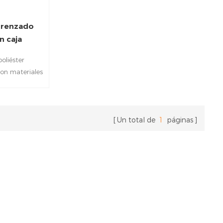
 trenzado
n caja
a
oliéster
con materiales
PET , ofrece
abrasión y al
e Se expande
iámetros de
Un total de
1
páginas
n un caja
a un corte e
 para gestión
sonalización