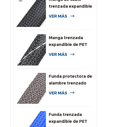
trenzada expandible
de PET de uso
VER MÁS
general
Manga trenzada
expandible de PET
de alta resistencia a
VER MÁS
la llama
Funda protectora de
alambre trenzado
expandible
VER MÁS
resistente a
roedores
Funda trenzada
expandible de PET