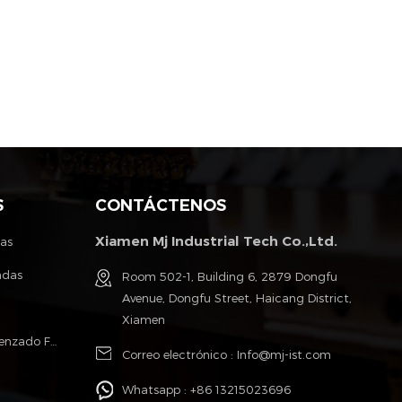
S
CONTÁCTENOS
Xiamen Mj Industrial Tech Co.,Ltd.
tas
ndas
Room 502-1, Building 6, 2879 Dongfu
Avenue, Dongfu Street, Haicang District,
Xiamen
Poliéster Monofilamento Cable Trenzado Fundas
Correo electrónico :
Info@mj-ist.com
Whatsapp :
+86 13215023696