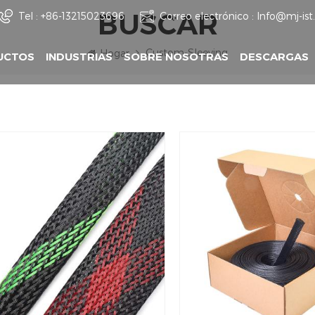
BUSCAR
Tel :
+86-13215023696
Correo electrónico :
Info@mj-is
Custom-Sleeving
Hogar
UCTOS
INDUSTRIAS
SOBRE NOSOTRAS
DESCARGAS