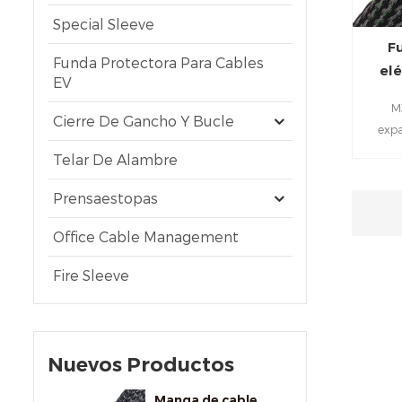
Special Sleeve
F
Funda Protectora Para Cables
elé
EV
M
Cierre De Gancho Y Bucle
exp
col
Telar De Alambre
oficin
y res
Prensaestopas
arnes
Office Cable Management
Fire Sleeve
Nuevos Productos
Manga de cable