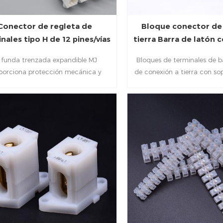
Conector de regleta de
Bloque conector de
nales tipo H de 12 pines/vías
tierra Barra de latón 
para carril din 
 funda trenzada expandible MJ
Bloques de terminales de b
porciona protección mecánica y
de conexión a tierra con sop
stencia a la abrasión para diversos
DIN PA66
os de cables, mangueras, tubos,
bloques de terminales, etc.