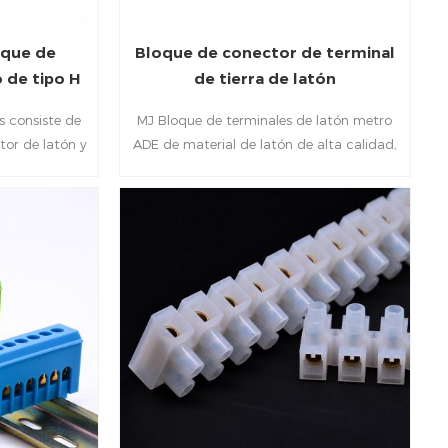
oque de
Bloque de conector de terminal
o de tipo H
de tierra de latón
s consiste de
MJ Bloque de terminales de latón metro
or de latón y
ADE de material de latón de alta calidad,
 con zinc, que
estos Los conectores son duraderos y
lamiento,
resistentes, que es Alta resistencia, alta
 y desgaste
dureza, buena resistencia al desgaste y
soportar la
resistencia a la corrosión química, iT es
de 40 a 150
fácil de alaminar, no se oxida fácilmente,
una buena
y tiene una capacidad sólida.
rica.
Generalmente se utiliza en gabinete de
distribución, caja de distribución y varios
gabinetes de alto voltaje.