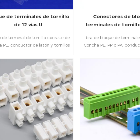
e de terminales de tornillo
Conectores de bl
de 12 vías U
terminales de tornill
o de terminal de tornillo consiste de
tira de bloque de terminale
 PE, conductor de latón y tornillos
Concha PE, PP o PA, conduct
ero chinados en zinc, cada par de
tornillos de acero chapados
inales está aislada a partir de la
se caracterizan con ais
iguiente, evitando los circuitos
resistencia a la corrosión
storno.Establecer tornillos Cables
Resistencia; Ellos Puede 
ros Contacto confiable y ayuda a
temperatura entre menos 
nir el contacto accidental con los
grados Celsius, tiene 
terminales
conductividad eléct