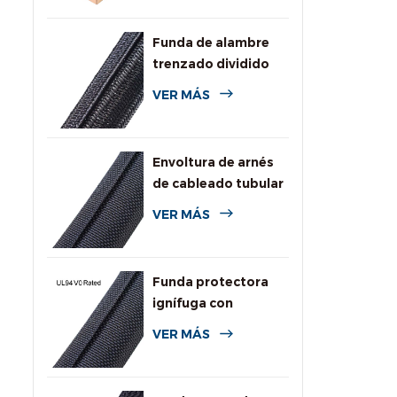
Funda de alambre
trenzado dividido
autoenvolvente
VER MÁS
para automoción
Envoltura de arnés
de cableado tubular
dividida tejida
VER MÁS
Funda protectora
ignífuga con
clasificación UL94
VER MÁS
V0