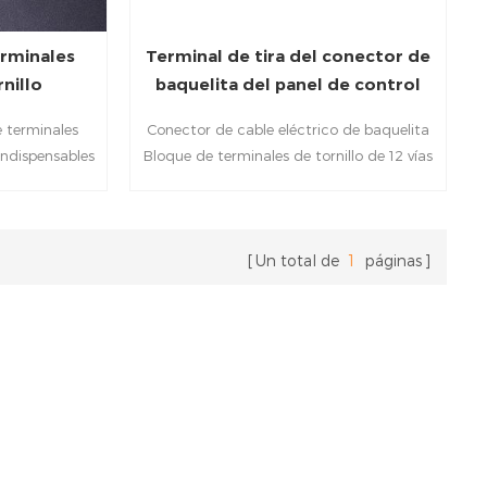
erminales
Terminal de tira del conector de
nillo
baquelita del panel de control
e terminales
Conector de cable eléctrico de baquelita
indispensables
Bloque de terminales de tornillo de 12 vías
 de aparatos
una aplicación en equipos industriales
 carcasa está
generales y electrodomésticos como
iene funciones
fuentes de alimentación ininterrumpida,
cia al calor y
inversores, estabilizadores, aires
Un total de
1
páginas
usarse durante
acondicionados, luces industriales y
tardante de
paneles de control industrial.
a vida útil,
peraturas,
, resistencia a