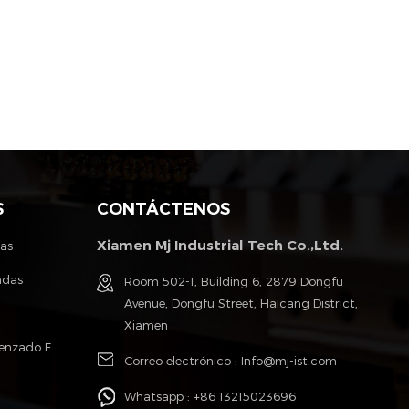
S
CONTÁCTENOS
Xiamen Mj Industrial Tech Co.,Ltd.
tas
ndas
Room 502-1, Building 6, 2879 Dongfu
Avenue, Dongfu Street, Haicang District,
Xiamen
Poliéster Monofilamento Cable Trenzado Fundas
Correo electrónico :
Info@mj-ist.com
Whatsapp :
+86 13215023696