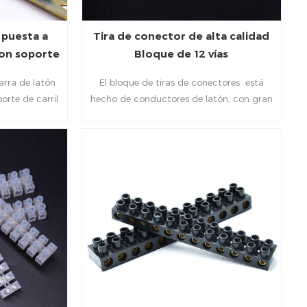
 puesta a
Tira de conector de alta calidad
con soporte
Bloque de 12 vías
PA66
arra de latón
El bloque de tiras de conectores está
orte de carril
hecho de conductores de latón, con gran
conductividad eléctrica y confiabilidad.
Fácil de conectar y adecuado para unir
cables de forma rápida y sencilla. Cuenta
con un inserto de latón macizo para
proporcionar un excelente aislamiento
eléctrico.