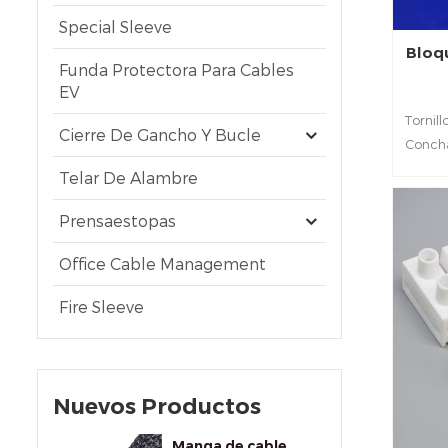
Special Sleeve
Bloqu
Funda Protectora Para Cables
EV
Tornill
Cierre De Gancho Y Bucle
Concha
de ac
Telar De Alambre
term
s
Prensaestopas
tra
Office Cable Management
segu
preve
Fire Sleeve
Nuevos Productos
Manga de cable