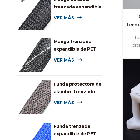
trenzada expandible
de PET de uso
VER MÁS
general
termi
La
Manga trenzada
pro
expandible de PET
resi
de alta resistencia a
VER MÁS
maz
la llama
Funda protectora de
alambre trenzado
expandible
VER MÁS
resistente a
roedores
Funda trenzada
expandible de PET