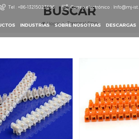
BUSCAR
Tel :
+86-13215023696
Correo electrónico :
Info@mj-is
Terminal-Strip
Hogar
UCTOS
INDUSTRIAS
SOBRE NOSOTRAS
DESCARGAS