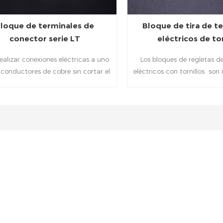
loque de terminales de
Bloque de tira de t
conector serie LT
eléctricos de tor
ealizar conexiones eléctricas a uno
Los bloques de regletas d
conductores de cobre sin cortar el
eléctricos con tornillos son 
conductor principal.
para la conexión eléctrica
eléctricos y luminarias. la
aislada con polietileno PE. T
conductoras, buena resisten
una larga vida útil y puede 
mucho tiempo. Carcasa re
llama de alta calidad, larg
resistencia a altas tem
resistencia al envejecimiento
la corrosión.