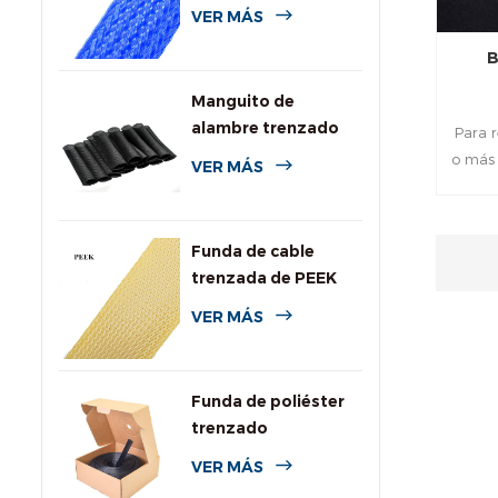
de colores para
VER MÁS
cables
B
Manguito de
alambre trenzado
Para r
expansible de PPS
o más 
VER MÁS
para alta
temperatura
Funda de cable
trenzada de PEEK
VER MÁS
Funda de poliéster
trenzado
personalizada con
VER MÁS
caja dispensadora