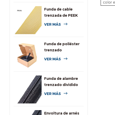
color 
Funda de cable
trenzada de PEEK
VER MÁS
Funda de poliéster
trenzado
personalizada con
VER MÁS
caja dispensadora
Funda de alambre
trenzado dividido
autoenvolvente
VER MÁS
para automoción
Envoltura de arnés