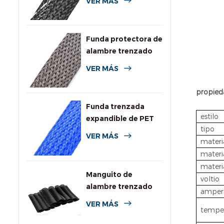
VER MÁS
la llama
Funda protectora de
alambre trenzado
expandible
VER MÁS
resistente a
roedores
propieda
Funda trenzada
estilo
expandible de PET
tipo
de colores para
VER MÁS
materi
cables
materi
materia
Manguito de
voltio
alambre trenzado
amper
expansible de PPS
VER MÁS
temper
para alta
temperatura