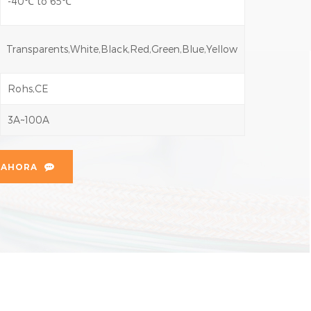
-40℃ to 65℃
Transparents,White,Black,Red,Green,Blue,Yellow
Rohs,CE
3A~100A
 AHORA