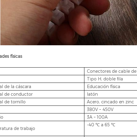
des físicas
Conectores de cable de 
Tipo H, doble fila
al de la cáscara
Educación física
al de conductor
latón
l de tornillo
Acero, cincado en zinc
380V ~ 450V
io
3A ~ 100A
-40 ℃ a 65 ℃
atura de trabajo