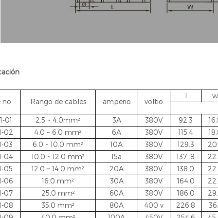
cación
l
w
e no
Rango de cables
amperio
voltio
1-01
2.5 ~ 4.0mm²
3A
380V
92.3
16
1-02
4.0 ~ 6.0
mm²
6A
380V
115.4
18
1-03
6.0 ~ 10.0
mm²
10A
380V
129.3
20
1-04
10.0 ~ 12.0
mm²
15a
380V
137
.8
22
1-05
12.0 ~ 14.0
mm²
20A
380V
138.0
22
1-06
16.0
mm²
30A
380V
164.0
22
1-07
25.0
mm²
60A
380V
186.0
29
1-08
35.0
mm²
80A
400
v
226.8
36
1-09
40.0
mm²
100A
450V
254.6
45