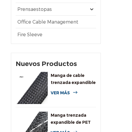
Prensaestopas
Office Cable Management
Fire Sleeve
Nuevos Productos
Manga de cable
trenzada expandible
de PET de uso
VER MÁS
general
Manga trenzada
expandible de PET
de alta resistencia a