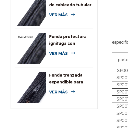
de cableado tubular
dividida tejida
VER MÁS
Funda protectora
especifi
ignífuga con
clasificación UL94
VER MÁS
V0
part
SP00
Funda trenzada
SP00
expandible para
SP00
cables con
SP00
VER MÁS
cremallera
SP00
SP00
SP00
SP00
SP00