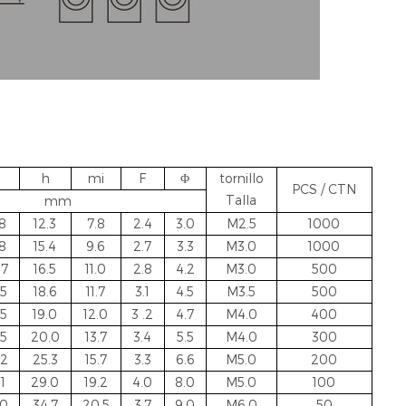
h
mi
F
Φ
tornillo
PCS / CTN
Talla
mm
.8
12.3
7.8
2.4
3.0
M2.5
1000
.8
15.4
9.6
2.7
3.3
M3.0
1000
.7
16.5
11.0
2.8
4.2
M3.0
500
.5
18.6
11.7
3.1
4.5
M3.5
500
.5
19.0
12.0
3
.2
4.7
M4.0
400
.5
20.0
13.7
3.4
5.5
M4.0
300
.2
25.3
15.7
3.3
6.6
M5.0
200
.1
29.0
19.2
4.0
8.0
M5.0
100
.0
34.7
20.5
3.7
9.0
M6.0
50