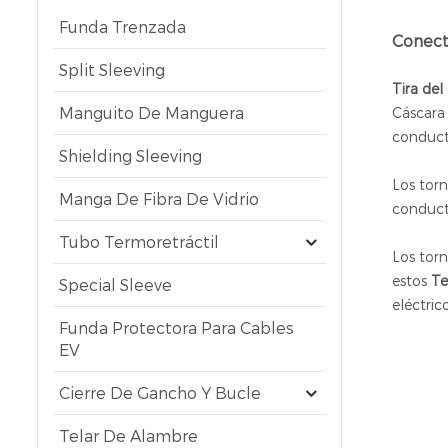
Funda Trenzada
Conect
Split Sleeving
Tira de
Manguito De Manguera
Cáscara 
conducti
Shielding Sleeving
Los torn
Manga De Fibra De Vidrio
conduct
Tubo Termoretráctil
Los torn
estos
Ter
Special Sleeve
eléctric
Funda Protectora Para Cables
EV
Cierre De Gancho Y Bucle
Telar De Alambre