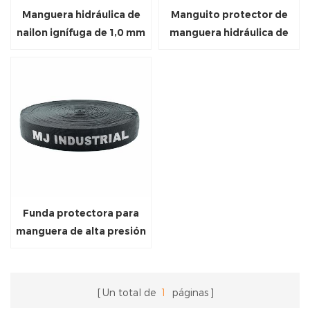
Manguera hidráulica de
Manguito protector de
nailon ignífuga de 1,0 mm
manguera hidráulica de
con protección contra
poliéster a prueba de
explosiones
explosiones de 0,8 mm
Funda protectora para
manguera de alta presión
de 1,0 mm con logotipo
imprimible
Un total de
1
páginas