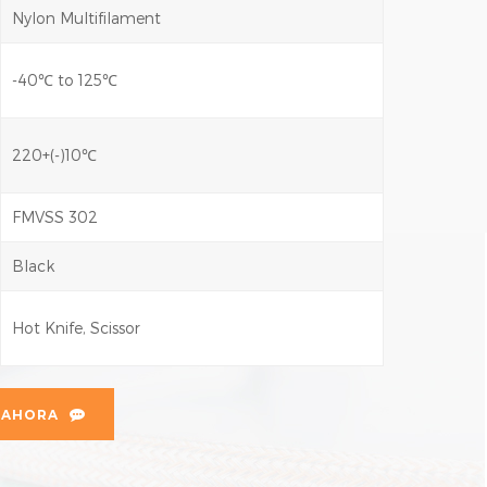
Nylon Multifilament
-40℃ to 125℃
220+(-)10℃
FMVSS 302
Black
Hot Knife, Scissor
 AHORA