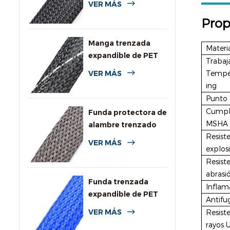
VER MÁS
general
Prop
Manga trenzada
Materi
expandible de PET
Trabaj
de alta resistencia a
Tempe
VER MÁS
la llama
ing
Punto 
Cumpl
Funda protectora de
MSHA
alambre trenzado
Resist
expandible
VER MÁS
explos
resistente a
Resiste
roedores
abrasi
Funda trenzada
Inflam
expandible de PET
Antifu
de colores para
VER MÁS
Resiste
cables
rayos 