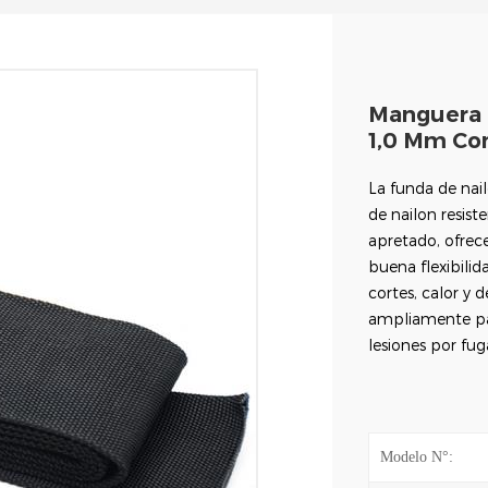
Manguera H
1,0 Mm Con
La funda de nai
de nailon resiste
apretado, ofrece
buena flexibilid
cortes, calor y 
ampliamente par
lesiones por fug
Modelo N°: