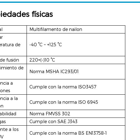
iedades físicas
al
Multifilamento de nailon
ar
ratura de
-40
°C
~ +125
°C
de fusión
220+(-)10
°C
imiento de
Norma MSHA IC293/01
encia a
Cumple con la norma ISO3457
iones
ncia a la
Cumple con la norma ISO 6945
ón
abilidad
Norma FMVSS 302
gas
Cumple con SAE J343
nte a los
Cumple con la norma BS EN13758-1
UV