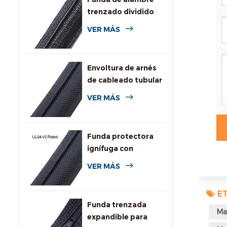
trenzado dividido
autoenvolvente
VER MÁS
para automoción
Envoltura de arnés
de cableado tubular
dividida tejida
VER MÁS
Funda protectora
ignífuga con
clasificación UL94
VER MÁS
V0
ET
Funda trenzada
Ma
expandible para