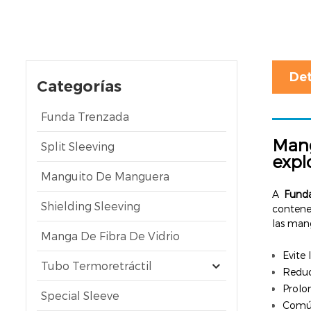
Det
Categorías
Funda Trenzada
Mang
Split Sleeving
expl
Manguito De Manguera
A
Funda
Shielding Sleeving
contener
las mang
Manga De Fibra De Vidrio
Evite 
Tubo Termoretráctil
Reduc
Prolon
Special Sleeve
Común