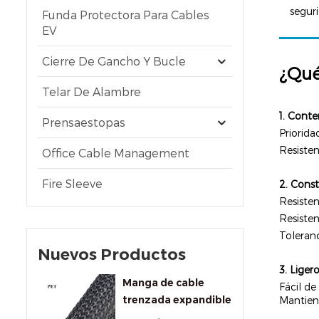
segur
Funda Protectora Para Cables
EV
Cierre De Gancho Y Bucle
¿Qué
Telar De Alambre
1. Conte
Prensaestopas
Priorida
Resisten
Office Cable Management
Fire Sleeve
2. Cons
Resisten
Resisten
Toleranc
Nuevos Productos
3. Ligero
Manga de cable
Fácil de
trenzada expandible
Mantiene
de PET de uso