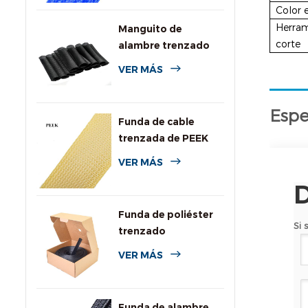
Color 
Herram
Manguito de
corte
alambre trenzado
expansible de PPS
VER MÁS
para alta
temperatura
Espe
Funda de cable
trenzada de PEEK
VER MÁS
Funda de poliéster
Si 
trenzado
personalizada con
VER MÁS
caja dispensadora
Funda de alambre