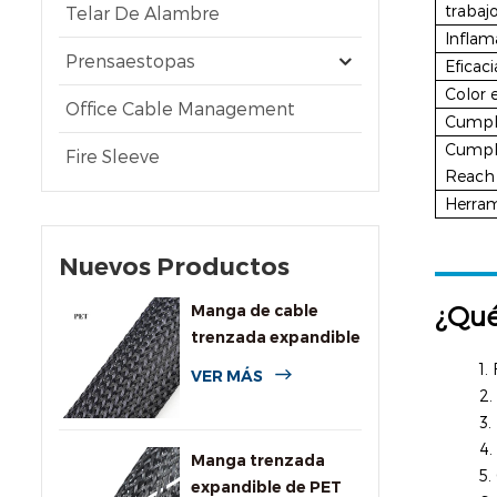
trabaj
Telar De Alambre
Inflam
Prensaestopas
Eficaci
Color 
Office Cable Management
Cumpl
Cumpl
Fire Sleeve
Reach
Herram
Nuevos Productos
¿Qué
Manga de cable
trenzada expandible
de PET de uso
1.
VER MÁS
general
2.
3.
4.
Manga trenzada
5.
expandible de PET