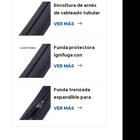
Envoltura de arnés
de cableado tubular
dividida tejida
VER MÁS
Funda protectora
ignífuga con
clasificación UL94
VER MÁS
V0
Funda trenzada
expandible para
cables con
VER MÁS
cremallera