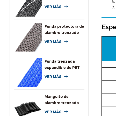
6.
de alta resistencia a
VER MÁS
7.
la llama
Espe
Funda protectora de
alambre trenzado
expandible
VER MÁS
resistente a
roedores
Funda trenzada
expandible de PET
de colores para
VER MÁS
cables
Manguito de
alambre trenzado
expansible de PPS
VER MÁS
para alta