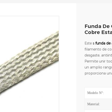
Funda De 
Cobre Est
Este
s
funda de
filamento de cob
desgaste, antiin
Permite unir tod
un amplio rango
proporciona una
Modelo N°:
Material: