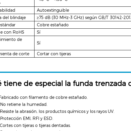
o
abilidad
Autoextinguible
a del blindaje
≥75 dB (30 MHz-3 GHz) según GB/T 30142-201
estándar
Cobre estañado
e con RoHS
Sí
imiento de
Sí
ienta de corte
Cortar con tijeras
 tiene de especial la funda trenzada
 Fabricado con filamento de cobre estañado.
 No retiene la humedad.
 Resiste la abrasión, los productos químicos y los rayos UV.
 Protección EMI, RFI y ESD.
 Cortes con tijeras o tijeras dentadas.