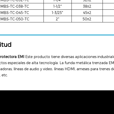
MBS-TC-038-TC
1-1/2"
38±2
MBS-TC-045-TC
1-3/25"
45±2
MBS-TC-050-TC
2"
50±2
itud
rotectora EMI
Este producto tiene diversas aplicaciones industrial
tos especiales de alta tecnología. La funda metálica trenzada EMI
oras, líneas de audio y video, líneas HDMI, arneses para trenes d
 etc.