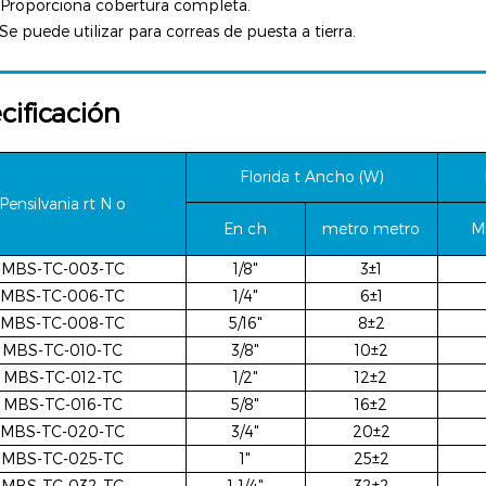
 Proporciona cobertura completa.
 Se puede utilizar para correas de puesta a tierra.
cificación
Florida
t Ancho (W)
Pensilvania
rt N
o
En
ch
metro
metro
M
MBS-TC-003-TC
1/8"
3±1
MBS-TC-006-TC
1/4"
6±1
MBS-TC-008-TC
5/16"
8±2
MBS-TC-010-TC
3/8"
10±2
MBS-TC-012-TC
1/2"
12±2
MBS-TC-016-TC
5/8"
16±2
MBS-TC-020-TC
3/4"
20±2
MBS-TC-025-TC
1"
25±2
MBS-TC-032-TC
1-1/4"
32±2