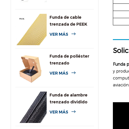
temperatura
Funda de cable
trenzada de PEEK
VER MÁS
Solic
Funda de poliéster
trenzado
Funda p
personalizada con
y produc
VER MÁS
caja dispensadora
computad
aviación,
Funda de alambre
trenzado dividido
autoenvolvente
VER MÁS
para automoción