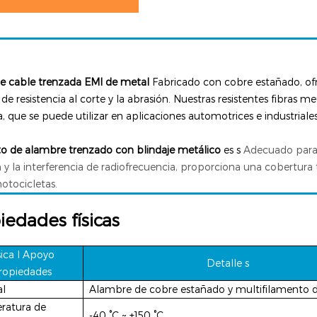
e cable trenzada EMI de metal
Fabricado con cobre estañado, of
e resistencia al corte y la abrasión. Nuestras resistentes fibras 
, que se puede utilizar en aplicaciones automotrices e industrial
o de alambre trenzado con blindaje metálico
es s
Adecuado para u
 y la interferencia de radiofrecuencia, proporciona una cobertura 
otocicletas.
iedades físicas
sica
l Apoyo
Detalle
s
ropiedades
al
Alambre de cobre estañado y multifilamento d
ratura de
-40 °C ~ +150 °C