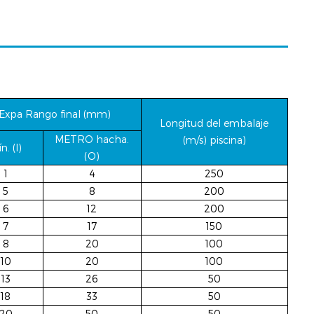
Expa
Rango final (mm)
Longitud del embalaje
METRO
hacha.
(m/s)
piscina)
ín.
(I)
(O)
1
4
250
5
8
200
6
12
200
7
17
150
8
20
100
10
20
100
13
26
50
18
33
50
20
50
50