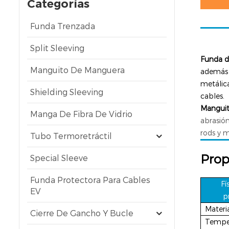
Categorías
Funda Trenzada
Split Sleeving
Funda d
Manguito De Manguera
además d
metálica
Shielding Sleeving
cables.
Manguit
Manga De Fibra De Vidrio
abrasión
rods y m
Tubo Termoretráctil
Prop
Special Sleeve
Funda Protectora Para Cables
Fí
EV
p
Materi
Cierre De Gancho Y Bucle
Tempe