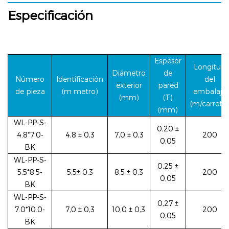
Especificación
Espesor
Longitud
Diámetro
de
Número
Identificación
del
exterior
pared
de pieza
(m
metro)
embalaje
(mm)
(T)
(m/carrete)
(mm)
WL-PP-S-
0,20 ±
4.8*7.0-
4,8 ± 0,3
7,0 ± 0,3
200
0,05
BK
WL-PP-S-
0,25 ±
5.5*8.5-
5,5±
0.3
8,5 ± 0,3
200
0,05
BK
WL-PP-S-
0,27 ±
7.0*10.0-
7,0 ± 0,3
10,0 ± 0,3
200
0,05
BK