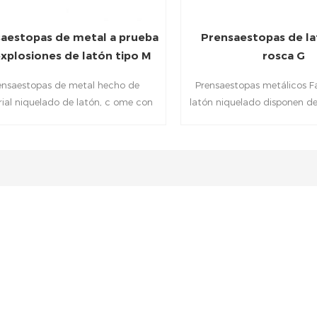
aestopas de metal a prueba
Prensaestopas de la
xplosiones de latón tipo M
rosca G
IP68
ensaestopas de metal hecho de
Prensaestopas metálicos F
ial niquelado de latón, c ome con
latón niquelado disponen de 
de goma interior y tuerca de sellado
de goma y tuerca de esta
sa, para garantizar una excelente
precisión para garantizar 
erística de impermeabilidad. Latón
impermeabilidad. Los pren
estopas incluye la serie M, la serie
latón de las series M, P
serie NPT, ideal para adaptarse a su
excelentes opciones para 
proyecto.