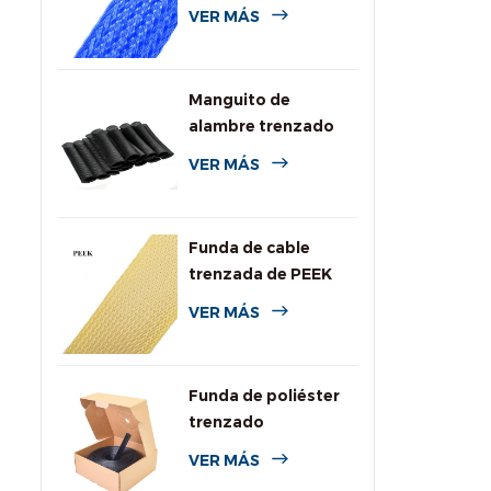
de colores para
VER MÁS
cables
Manguito de
alambre trenzado
expansible de PPS
VER MÁS
para alta
temperatura
Funda de cable
trenzada de PEEK
VER MÁS
Funda de poliéster
trenzado
personalizada con
VER MÁS
caja dispensadora