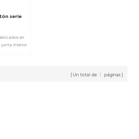
tón serie
abricados en
junta interior
nqueidad de
su excelente
saestopas de
G y NPT son
Un total de
1
páginas
su proyecto.