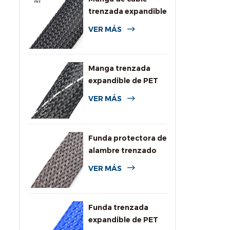
trenzada expandible
de PET de uso
VER MÁS
general
Manga trenzada
expandible de PET
de alta resistencia a
VER MÁS
la llama
Funda protectora de
alambre trenzado
expandible
VER MÁS
resistente a
roedores
Funda trenzada
expandible de PET