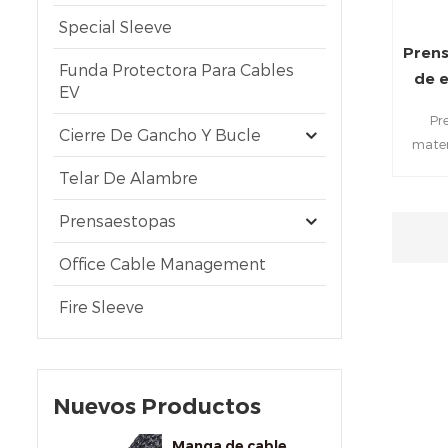
Special Sleeve
Prens
Funda Protectora Para Cables
de e
EV
Pr
Cierre De Gancho Y Bucle
mater
sello 
Telar De Alambre
preci
caract
Prensaestopas
prensa
Office Cable Management
PG, la 
Fire Sleeve
Nuevos Productos
Manga de cable