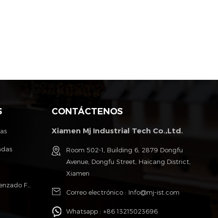
S
CONTÁCTENOS
Xiamen Mj Industrial Tech Co.,Ltd.
tas
ndas
Room 502-1, Building 6, 2879 Dongfu
Avenue, Dongfu Street, Haicang District,
Xiamen
Poliéster Monofilamento Cable Trenzado Fundas
Correo electrónico :
Info@mj-ist.com
Whatsapp :
+86 13215023696