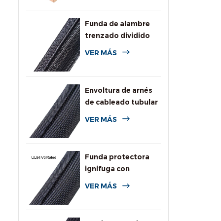
Funda de alambre
trenzado dividido
autoenvolvente
VER MÁS
para automoción
Envoltura de arnés
de cableado tubular
dividida tejida
VER MÁS
Funda protectora
ignífuga con
clasificación UL94
VER MÁS
V0