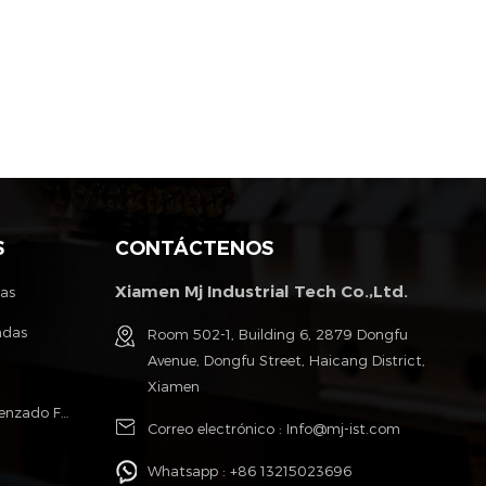
S
CONTÁCTENOS
Xiamen Mj Industrial Tech Co.,Ltd.
tas
ndas
Room 502-1, Building 6, 2879 Dongfu
Avenue, Dongfu Street, Haicang District,
Xiamen
Poliéster Monofilamento Cable Trenzado Fundas
Correo electrónico :
Info@mj-ist.com
Whatsapp :
+86 13215023696