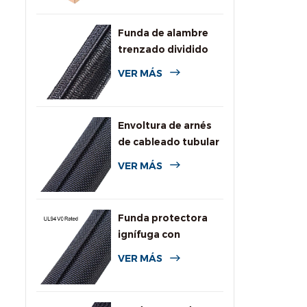
Funda de alambre
trenzado dividido
autoenvolvente
VER MÁS
para automoción
Envoltura de arnés
de cableado tubular
dividida tejida
VER MÁS
Funda protectora
ignífuga con
clasificación UL94
VER MÁS
V0