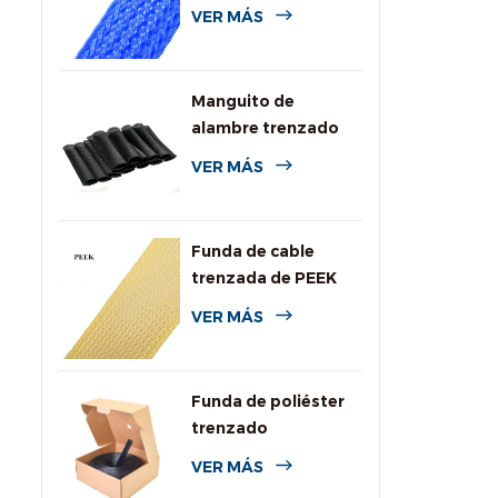
de colores para
VER MÁS
cables
Manguito de
alambre trenzado
expansible de PPS
VER MÁS
para alta
temperatura
Funda de cable
trenzada de PEEK
VER MÁS
Funda de poliéster
trenzado
personalizada con
VER MÁS
caja dispensadora