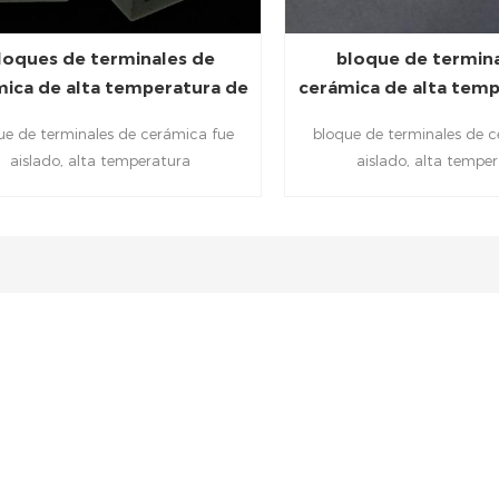
loques de terminales de
bloque de termin
ica de alta temperatura de
cerámica de alta tem
2 polos
3 polos
ue de terminales de cerámica fue
bloque de terminales de 
aislado, alta temperatura
aislado, alta tempe
sistencia.Puede ser ampliamente
resistencia.Puede ser a
zado en electrodomésticos, control
utilizado en electrodomést
ctrico, fuente eléctrica, etc. Los
eléctrico, fuente eléctric
illos aseguran los cables para un
tornillos aseguran los ca
cto confiable y ayudan a evitar el
contacto confiable y ayuda
to accidental con los terminales .
contacto accidental con los