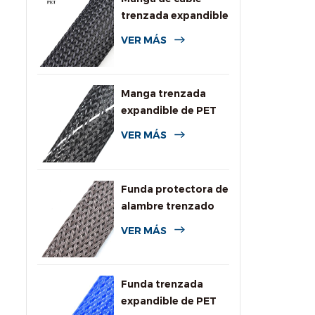
trenzada expandible
de PET de uso
VER MÁS
general
Manga trenzada
expandible de PET
de alta resistencia a
VER MÁS
la llama
Funda protectora de
alambre trenzado
expandible
VER MÁS
resistente a
roedores
Funda trenzada
expandible de PET