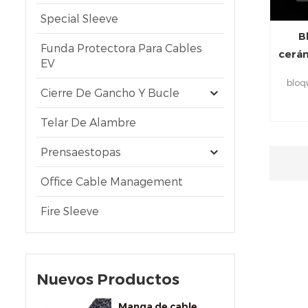
Special Sleeve
B
Funda Protectora Para Cables
cerám
EV
bloq
Cierre De Gancho Y Bucle
re
Telar De Alambre
utili
elé
Prensaestopas
torn
Office Cable Management
conta
contac
Fire Sleeve
Nuevos Productos
Manga de cable