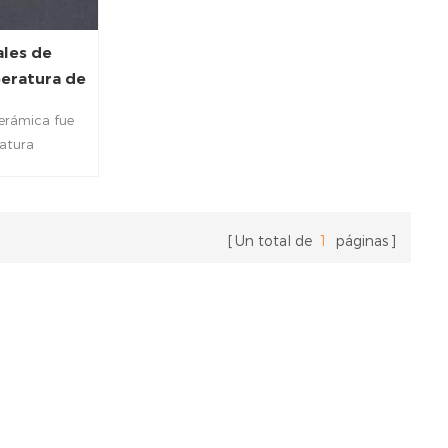
ales de
peratura de
cerámica fue
ratura
mpliamente
icos, control
a, etc. Los
bles para un
Un total de
1
páginas
n a evitar el
 terminales .