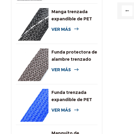
sustan
Manga trenzada
expandible de PET
de alta resistencia a
VER MÁS
la llama
Funda protectora de
alambre trenzado
expandible
VER MÁS
resistente a
roedores
Funda trenzada
expandible de PET
de colores para
VER MÁS
cables
Manguito de