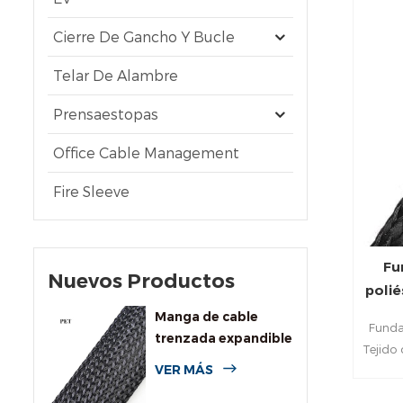
Cierre De Gancho Y Bucle
Telar De Alambre
Prensaestopas
Office Cable Management
Fire Sleeve
Fu
Nuevos Productos
polié
Manga de cable
Funda
trenzada expandible
Tejido
de PET de uso
VER MÁS
de PE
general
d