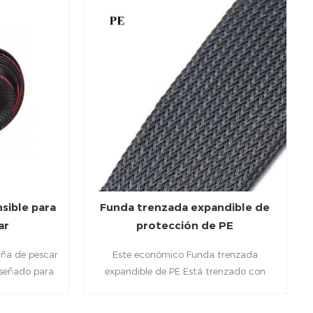
sible para
Funda trenzada expandible de
ar
protección de PE
aña de pescar
Este económico Funda trenzada
iseñado para
expandible de PE Está trenzado con
ar durante el
monofilamentos de polietileno para
ento o cuando
ofrecer una protección flexible y ligera