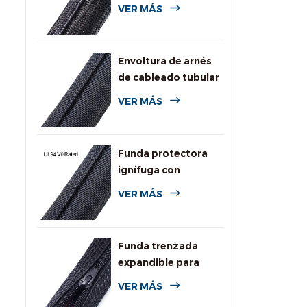
autoenvolvente
VER MÁS
para automoción
Envoltura de arnés
de cableado tubular
dividida tejida
VER MÁS
Funda protectora
ignífuga con
clasificación UL94
VER MÁS
V0
Funda trenzada
expandible para
cables con
VER MÁS
cremallera