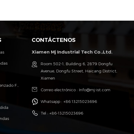
S
CONTÁCTENOS
Xiamen Mj Industrial Tech Co.,Ltd.
tas
ndas
Room 502-1, Building 6, 2879 Dongfu
Avenue, Dongfu Street, Haicang District,
Xiamen
Poliéster Monofilamento Cable Trenzado Fundas
Correo electrónico :
Info@mj-ist.com
Whatsapp :
+86 13215023696
idida
Tel :
+86-13215023696
undas