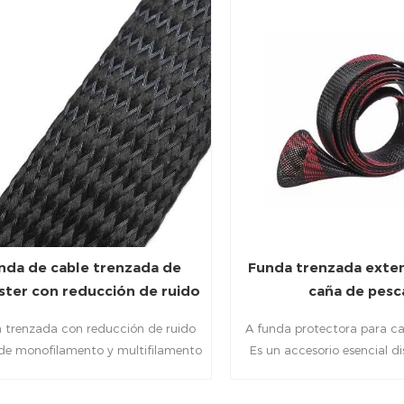
nda de cable trenzada de
Funda trenzada exten
ster con reducción de ruido
caña de pesc
 trenzada con reducción de ruido
A funda protectora para c
 de monofilamento y multifilamento
Es un accesorio esencial d
T, que crean una funda expandible
proteger las cañas de pesc
e cobertura total que reduce
transporte, el almacenami