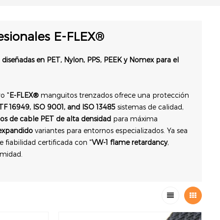
esionales E-FLEX®
d diseñadas en PET, Nylon, PPS, PEEK y Nomex para el
o "
E-FLEX®
manguitos trenzados ofrece una protección
TF 16949, ISO 9001, and ISO 13485
sistemas de calidad,
s de cable PET de alta densidad
para máxima
expandido
variantes para entornos especializados. Ya sea
 fiabilidad certificada con "
VW-1 flame retardancy
,
midad.