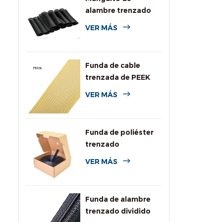
alambre trenzado
expansible de PPS
VER MÁS
para alta
temperatura
Funda de cable
trenzada de PEEK
VER MÁS
Funda de poliéster
trenzado
personalizada con
VER MÁS
caja dispensadora
Funda de alambre
trenzado dividido