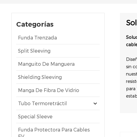
So
Categorías
Funda Trenzada
Soluc
cabl
Split Sleeving
Diseñ
Manguito De Manguera
sin c
nues
Shielding Sleeving
resis
para 
Manga De Fibra De Vidrio
estab
Tubo Termoretráctil
Special Sleeve
Funda Protectora Para Cables
EV