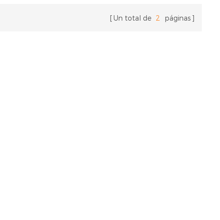
r daños en la
para cables con amplia tolerancia a la
ete y otros
temperatura. Ideal para electrónica de
Un total de
2
páginas
ndo así la
consumo, cableado ligero y organización
 del equipo de
de cables en general.