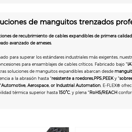
luciones de manguitos trenzados prof
iones de recubrimiento de cables expandibles de primera calida
eado avanzado de arneses.
ado para superar los estándares industriales más exigentes, nuestr
oncesiones para ensamblajes de cables críticos. Fabricado bajo "
IA
tras soluciones de manguitos expandibles abarcan desde
manguito
tencia a la abrasión hasta "
resistente a roedores,PPS,PEEK
y "
sobre
"
Automotive, Aerospace, or Industrial Automation
, E-FLEX® ofrece
ilidad térmica superior hasta
150°C
, y plena "
RoHS/REACH
confor