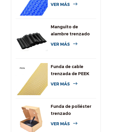
de colores para
VER MÁS
cables
Manguito de
alambre trenzado
expansible de PPS
VER MÁS
para alta
temperatura
Funda de cable
trenzada de PEEK
VER MÁS
Funda de poliéster
trenzado
personalizada con
VER MÁS
caja dispensadora