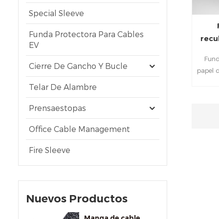
Special Sleeve
Funda Protectora Para Cables
recu
EV
Fund
Cierre De Gancho Y Bucle
papel 
medi
Telar De Alambre
térmic
de hilo
Prensaestopas
apre
Office Cable Management
espec
constr
Fire Sleeve
y qu
fibra 
95% de
superfi
Nuevos Productos
man
Manga de cable