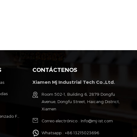
S
CONTÁCTENOS
Xiamen Mj Industrial Tech Co.,Ltd.
tas
ndas
Room 502-1, Building 6, 2879 Dongfu
Avenue, Dongfu Street, Haicang District,
Xiamen
Poliéster Monofilamento Cable Trenzado Fundas
Correo electrónico :
Info@mj-ist.com
Whatsapp :
+86 13215023696