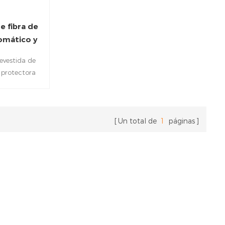
e fibra de
tomático y
minio
revestida de
 protectora
 y a menudo
tente al calor.
 contra la
asión.
Un total de
1
páginas