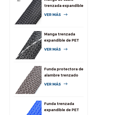
trenzada expandible
de PET de uso
VER MÁS
general
Manga trenzada
expandible de PET
de alta resistencia a
VER MÁS
la llama
Funda protectora de
alambre trenzado
expandible
VER MÁS
resistente a
roedores
Funda trenzada
expandible de PET