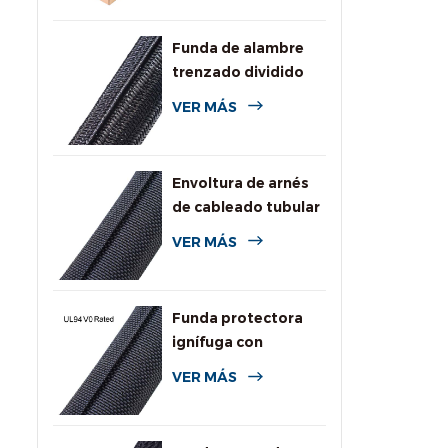
Funda de alambre
trenzado dividido
autoenvolvente
VER MÁS
para automoción
Envoltura de arnés
de cableado tubular
dividida tejida
VER MÁS
Funda protectora
ignífuga con
clasificación UL94
VER MÁS
V0