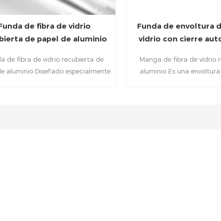
Funda de fibra de vidrio
Funda de envoltura d
bierta de papel de aluminio
vidrio con cierre au
reflectante del calor
revestida de alu
a de fibra de vidrio recubierta de
Manga de fibra de vidrio 
de aluminio Diseñado especialmente
aluminio Es una envoltura
ante la laminación de un escudo
rígida hecha de textiles
o metálico aluminizado a una capa
recubierta con material resis
 de fibra de vidrio trenzado fuerte y
Se utiliza para proteger
tado. Un proceso de fabricación
temperatura y la abr
ial permite que la funda tenga una
ucción prácticamente sin costuras
e no se deshilache. Esta funda de
de vidrio aluminizada refleja más del
 la energía radiante que llega a su
cie, manteniendo frescos los cables,
gueras y alambres subyacentes.