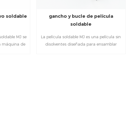
vo soldable
gancho y bucle de película
soldable
soldable MJ se
La película soldable MJ es una película sin
na máquina de
disolventes diseñada para ensamblar
ia para crear
textiles, cueros sintéticos y otros
costuras.
sustratos, incluidos los pvc.