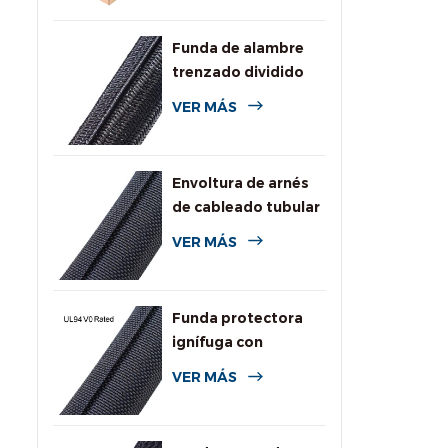
Funda de alambre
trenzado dividido
autoenvolvente
VER MÁS
para automoción
Envoltura de arnés
de cableado tubular
dividida tejida
VER MÁS
Funda protectora
ignífuga con
clasificación UL94
VER MÁS
V0