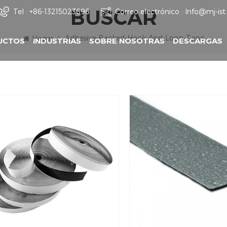
BUSCAR
Tel :
+86-13215023696
Correo electrónico :
Info@mj-is
Adhesive-Backed-Hook-And-Loop-Tape
Hogar
UCTOS
INDUSTRIAS
SOBRE NOSOTRAS
DESCARGAS