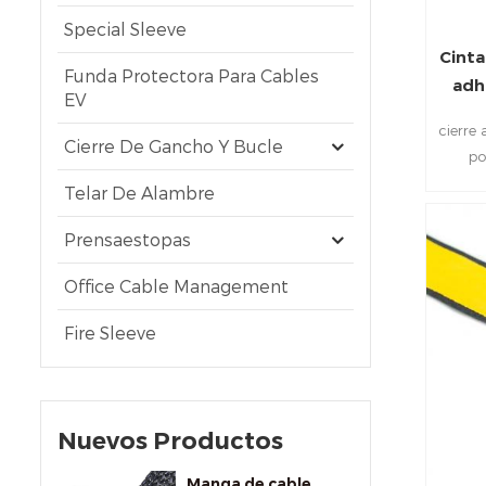
Special Sleeve
Cinta
Funda Protectora Para Cables
adh
EV
cierre 
Cierre De Gancho Y Bucle
po
pega
Telar De Alambre
auto
puede
Prensaestopas
lisa de
Office Cable Management
etc. 
muy bi
Fire Sleeve
ofici
Nuevos Productos
Manga de cable