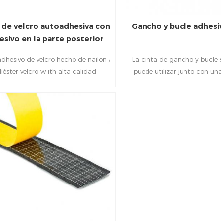
 de velcro autoadhesiva con
Gancho y bucle adhesi
esivo en la parte posterior
adhesivo de velcro hecho de nailon /
La cinta de gancho y bucle 
liéster velcro w ith alta calidad
puede utilizar junto con u
mento resistente al agua y fuerte
soldadura de alta frecuenc
adhesión, mayor servicio life.It se
una unión fuerte y sin 
 aplicar sobre cualquier superficie
 paredes, plásticos, madera, vidrios,
El adhesivo de doble cara funciona
en en cualquier área, como hogar,
na, carpas, escuela, automóvil, etc.