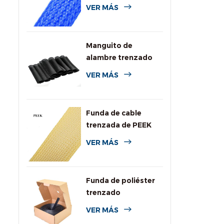
de colores para
VER MÁS
cables
Manguito de
alambre trenzado
expansible de PPS
VER MÁS
para alta
temperatura
Funda de cable
trenzada de PEEK
VER MÁS
Funda de poliéster
trenzado
personalizada con
VER MÁS
caja dispensadora