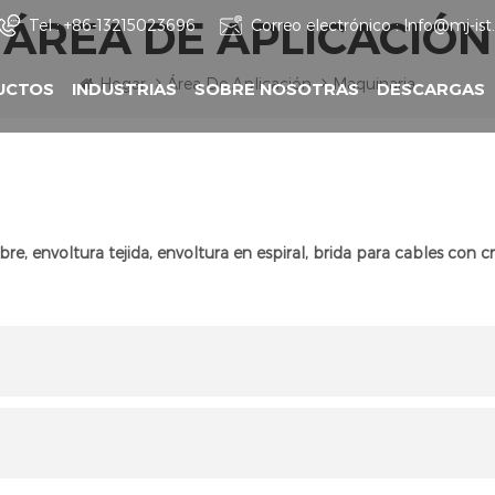
ÁREA DE APLICACIÓN
Tel :
+86-13215023696
Correo electrónico :
Info@mj-is
Hogar
Área De Aplicación
Maquinaria
UCTOS
INDUSTRIAS
SOBRE NOSOTRAS
DESCARGAS
re, envoltura tejida, envoltura en espiral, brida para cables con c