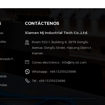
S
CONTÁCTENOS
Xiamen Mj Industrial Tech Co.,Ltd.
tas
ndas
Room 502-1, Building 6, 2879 Dongfu
Avenue, Dongfu Street, Haicang District,
Xiamen
Poliéster Monofilamento Cable Trenzado Fundas
Correo electrónico :
Info@mj-ist.com
Whatsapp :
+86 13215023696
idida
Tel :
+86-13215023696
undas