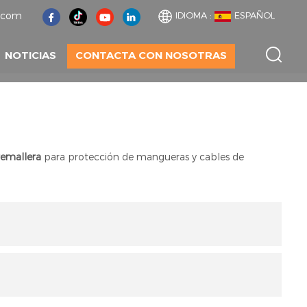
t.com
IDIOMA :
ESPAÑOL
NOTICIAS
CONTACTA CON NOSOTRAS
remallera
para protección de mangueras y cables de